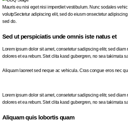
Mauris eu nisi eget nisi imperdiet vestibulum. Nunc sodales vehicul
volutpSectetur adipiscing elit, sed do eiusm onsectetur adipiscing el
sed do.
Sed ut perspiciatis unde omnis iste natus et
Lorem ipsum dolor sit amet, consetetur sadipscing elitr, sed dia
dolores et ea rebum. Stet clita kasd gubergren, no sea takimata s
Aliquam laoreet sed neque ac vehicula. Cras congue eros nec quam l
Lorem ipsum dolor sit amet, consetetur sadipscing elitr, sed dia
dolores et ea rebum. Stet clita kasd gubergren, no sea takimata s
Aliquam quis lobortis quam