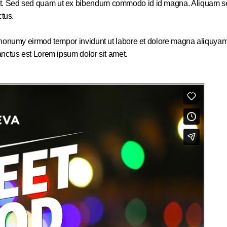
. Sed sed quam ut ex bibendum commodo id id magna. Aliquam sed li
ctus.
m nonumy eirmod tempor invidunt ut labore et dolore magna aliquyam
anctus est Lorem ipsum dolor sit amet.