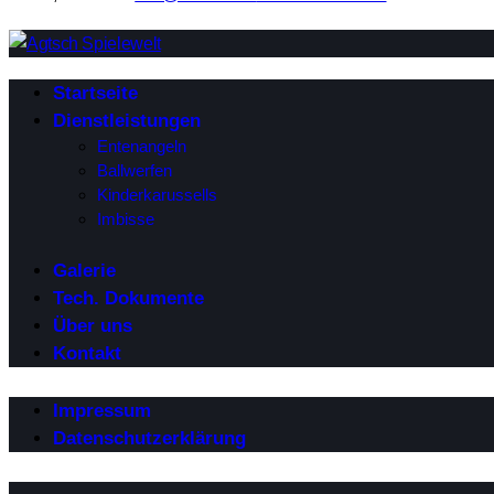
Startseite
Dienstleistungen
Entenangeln
Ballwerfen
Kinderkarussells
Imbisse
Galerie
Tech. Dokumente
Über uns
Kontakt
Impressum
Datenschutzerklärung