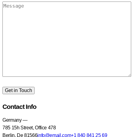
Contact Info
Germany —
785 15h Street, Office 478
Berlin, De 81566
info@email.com
+1 840 841 25 69