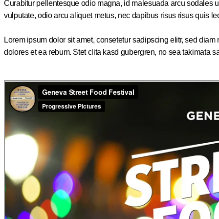
Curabitur pellentesque odio magna, id malesuada arcu sodales ut
vulputate, odio arcu aliquet metus, nec dapibus risus risus quis le
Lorem ipsum dolor sit amet, consetetur sadipscing elitr, sed dia
dolores et ea rebum. Stet clita kasd gubergren, no sea takimata s