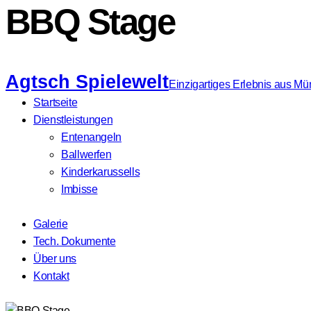
BBQ Stage
Agtsch Spielewelt
Einzigartiges Erlebnis aus M
Startseite
Dienstleistungen
Entenangeln
Ballwerfen
Kinderkarussells
Imbisse
Galerie
Tech. Dokumente
Über uns
Kontakt