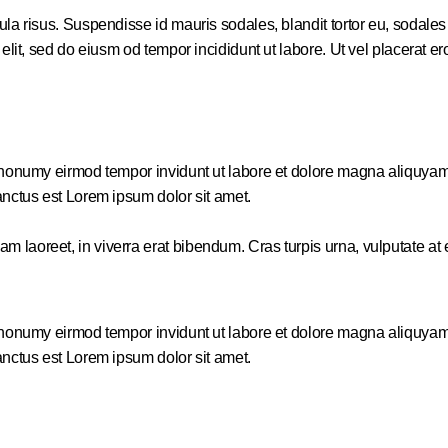
a risus. Suspendisse id mauris sodales, blandit tortor eu, sodales ju
it, sed do eiusm od tempor incididunt ut labore. Ut vel placerat eros,
m nonumy eirmod tempor invidunt ut labore et dolore magna aliquyam
anctus est Lorem ipsum dolor sit amet.
aoreet, in viverra erat bibendum. Cras turpis urna, vulputate at es
m nonumy eirmod tempor invidunt ut labore et dolore magna aliquyam
anctus est Lorem ipsum dolor sit amet.